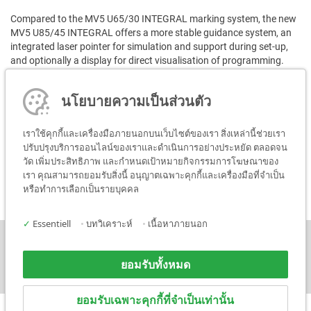
Compared to the MV5 U65/30 INTEGRAL marking system, the new
MV5 U85/45 INTEGRAL offers a more stable guidance system, an
integrated laser pointer for simulation and support during set-up,
and optionally a display for direct visualisation of programming.
The mentioned features, combined with the low acquisition and
นโยบายความเป็นส่วนตัว
operating costs as well as the low spare parts stock, result in an
attractive price-performance ratio and predestine the MV5 U85/45
INTEGRAL for the application areas, e.g. test facilities,
เราใช้คุกกี้และเครื่องมือภายนอกบนเว็บไซต์ของเรา สิ่งเหล่านี้ช่วยเรา
environments without existing compressed air supply, applications
ปรับปรุงบริการออนไลน์ของเราและดำเนินการอย่างประหยัด ตลอดจน
with Data Matrix Codes, date / time stamping, simple part
วัด เพิ่มประสิทธิภาพ และกำหนดเป้าหมายกิจกรรมการโฆษณาของ
markings, robotic applications.
เรา คุณสามารถยอมรับสิ่งนี้ อนุญาตเฉพาะคุกกี้และเครื่องมือที่จำเป็น
หรือทำการเลือกเป็นรายบุคคล
✓
Essentiell
•
บทวิเคราะห์
•
เนื้อหาภายนอก
ข่าว
ติดต่อเรา
ยอมรับทั้งหมด
ยอมรับเฉพาะคุกกี้ที่จำเป็นเท่านั้น