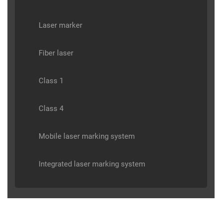
Laser marker
Fiber laser
Class 1
Class 4
Mobile laser marking system
Integrated laser marking system